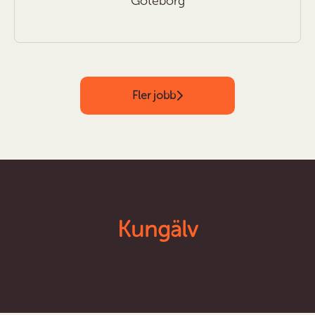
Göteborg
Fler jobb
Kungälv