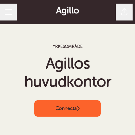
Dela 
Karriärmeny
YRKESOMRÅDE
Agillos
huvudkontor
Connecta