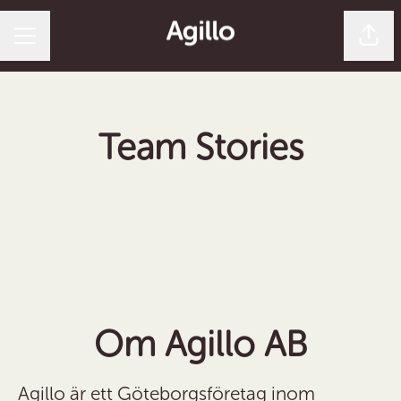
Dela 
Karriärmeny
Team Stories
Om Agillo AB
Agillo är ett Göteborgsföretag inom