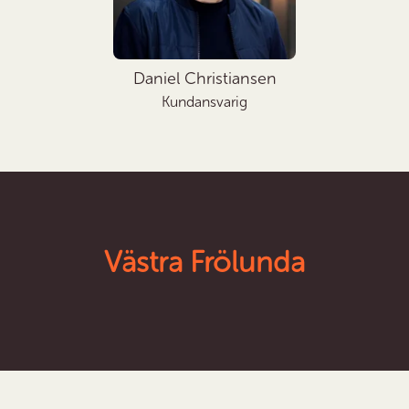
Daniel Christiansen
Kundansvarig
Västra Frölunda